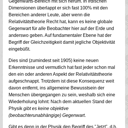
Gegenwarts-Bereich mit sich herum. In irdischen
Dimensionen überlappt er sich fast 100% mit den
Bereichen anderer Leute, aber wenn die
Relativitätstheorie Recht hat, kann es keine globale
Gegenwart für
alle
Beobachter hier auf der Erde und
anderswo geben. Auf fundamentaler Ebene hat der
Begriff der Gleichzeitigkeit damit jegliche Objektivität
eingebüßt.
Dies sind (zumindest seit 1905) keine neuen
Erkenntnisse und vermutlich hat fast jeder schon mal
den ein oder anderen Aspekt der Relativitätstheorie
aufgeschnappt. Trotzdem ist diese Konsequenz weit
davon entfernt, ins allgemeine Bewusstsein der
Menschen übergegangen zu sein, weshalb sich eine
Wiederholung lohnt: Nach dem aktuellen Stand der
Physik
gibt es keine objektive
(beobachterunabhängige) Gegenwart
.
Gibt es denn in der Physik den Begriff des "Jetzt", d.h.